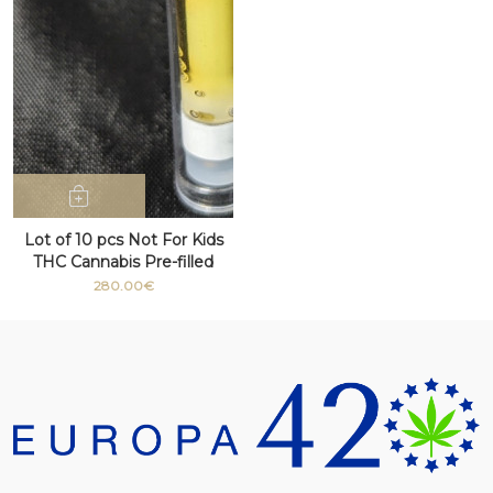
Lot of 10 pcs Not For Kids
THC Cannabis Pre-filled
Ceramic Cartridges for Vape
280.00€
Pens with THC 95% distillate
No Artificial Additives
1000ml THC 510 thread