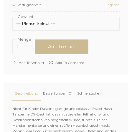
Verfügbarkeit
Lagernd
Gewicht
Menge
Add to Cart
Add To Wishlist
Add To Comapre
Beschreibung
Bewertungen (0)
Schnellsuche
Nicht für Kinder Das einzigartige und exklusive Sweet Hash
Tangerine D9-Destillat, das mit speziellen Filtrations- und
Destillationstechniken hergestellt wurde, führte zu einer
Mandarinenfarbe und einem süßen Haschischgeschmack.
Wenn Sie auf der Suche nach einem Sativa-Effekt sind, ist dies