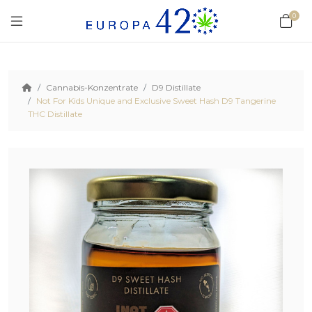
0
Cannabis-Konzentrate
D9 Distillate
Not For Kids Unique and Exclusive Sweet Hash D9 Tangerine
THC Distillate