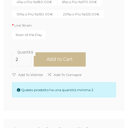
4%s o Più
%s
180.00€
6%s o Più
%s
170.00€
10%s o Più
%s
150.00€
20%s o Più
%s
125.00€
Live Strain
Stain of the Day
Quantità
Add to Cart
Add To Wishlist
Add To Comapre
Questo prodotto ha una quantità minima 2